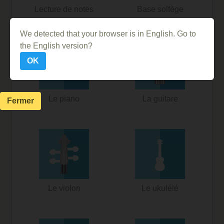
Lecture de notes
Base solfège
We detected that your browser is in English. Go to
the English version?
OK
Le piano
La guitare
Fermer
Le violon
Le ukulélé