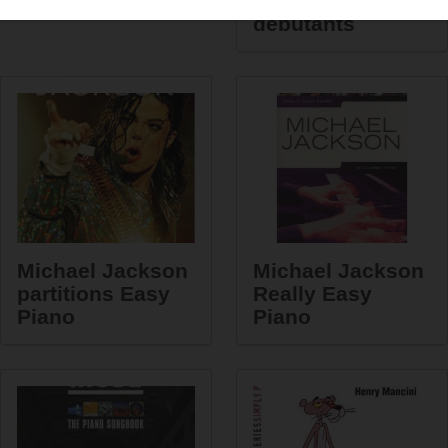
piano pour
débutants
Michael Jackson
Michael Jackson
partitions Easy
Really Easy
Piano
Piano