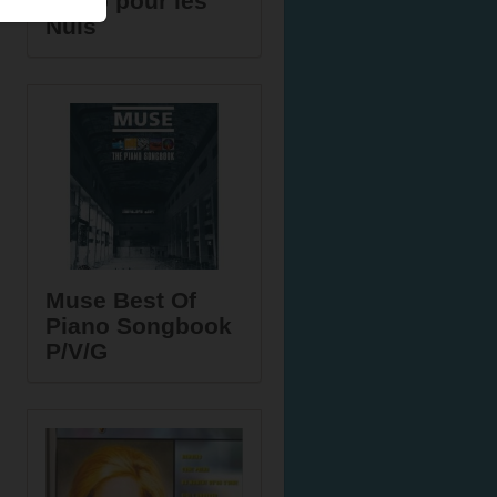
piano pour les
Nuls
Muse Best Of
Piano Songbook
P/V/G