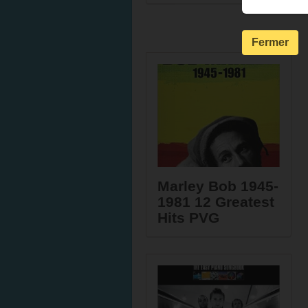
Fermer
Marley Bob 1945-
1981 12 Greatest
Hits PVG