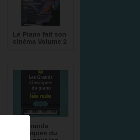
Le Piano fait son
cinéma Volume 2
Les grands
classiques du