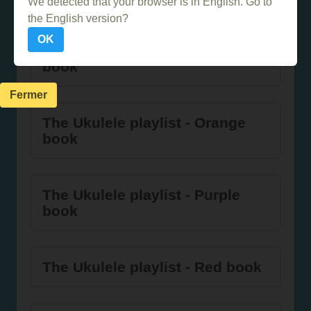
We detected that your browser is in English. Go to
the English version?
OK
The Ukulele playlist - Green
book
Fermer
The Ukulele playlist - Orange
book
The Ukulele playlist - Purple
book
The Ukulele playlist - Red book