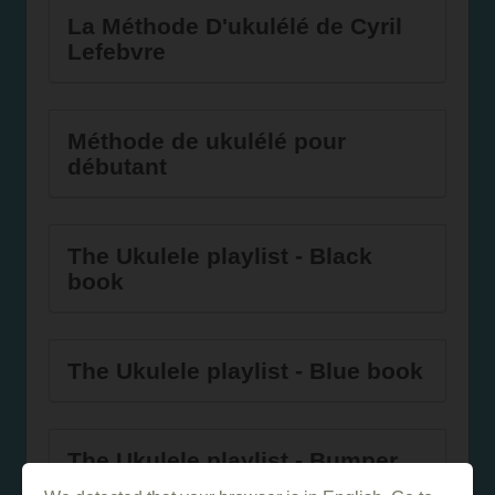
La Méthode D'ukulélé de Cyril
Lefebvre
Méthode de ukulélé pour
débutant
The Ukulele playlist - Black
book
The Ukulele playlist - Blue book
The Ukulele playlist - Bumper
Ukulele Playlist Gold edition