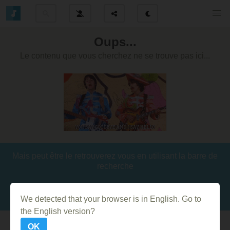
Oups...
Le contenu que vous cherchez ne se trouve pas ici...
Mais peut être le retrouverez vous en utilisant la barre de
recherche
We detected that your browser is in English. Go to
the English version?
OK