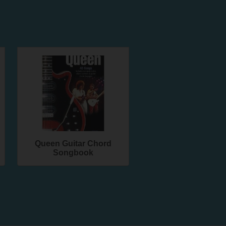
Queen Guitar Chord
Songbook