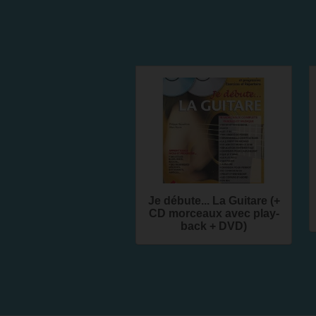
Je débute... La Guitare (+
CD morceaux avec play-
back + DVD)