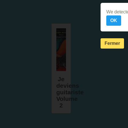
We detecte
OK
Fermer
Je
deviens
guitariste
Volume
2