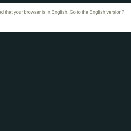
d that your browser is in English. Go to the English version?
Dans le même genre