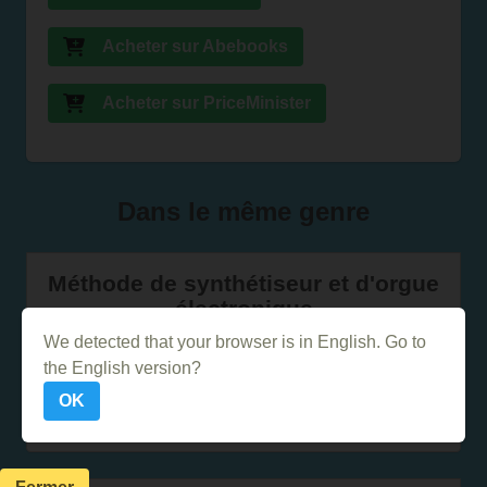
Acheter sur Abebooks
Acheter sur PriceMinister
Dans le même genre
Méthode de synthétiseur et d'orgue
électronique
We detected that your browser is in English. Go to
the English version?
Dehaske - methode - je joue du
OK
violon vol.1 + cd