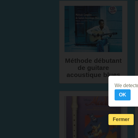
Méthode débutant
de guitare
acoustique blues
We detecte
OK
Fermer