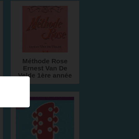
Méthode Rose
Ernest Van De
Velde 1ère année