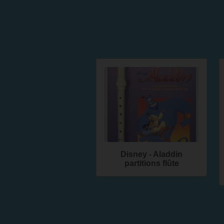
Disney - Aladdin
partitions flûte