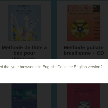
Méthode de flûte à
Methode guitare
bec pour
bresilienne + CD
débutants
d that your browser is in English. Go to the English version?