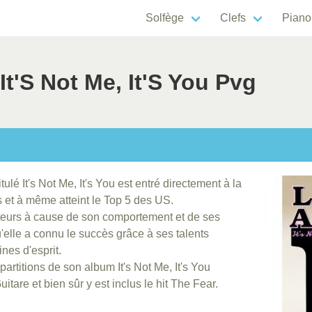
Solfège
Clefs
Piano
It'S Not Me, It'S You Pvg
ulé It's Not Me, It's You est entré directement à la
 et à même atteint le Top 5 des US.
teurs à cause de son comportement et de ses
u'elle a connu le succès grâce à ses talents
ines d'esprit.
rtitions de son album It's Not Me, It's You
tare et bien sûr y est inclus le hit The Fear.