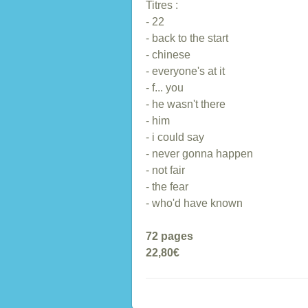
Titres :
- 22
- back to the start
- chinese
- everyone's at it
- f... you
- he wasn't there
- him
- i could say
- never gonna happen
- not fair
- the fear
- who'd have known
72 pages
22,80€