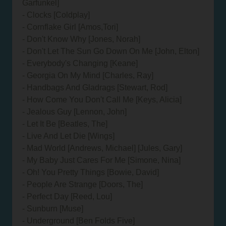
Garfunkel]
- Clocks [Coldplay]
- Cornflake Girl [Amos,Tori]
- Don't Know Why [Jones, Norah]
- Don't Let The Sun Go Down On Me [John, Elton]
- Everybody's Changing [Keane]
- Georgia On My Mind [Charles, Ray]
- Handbags And Gladrags [Stewart, Rod]
- How Come You Don't Call Me [Keys, Alicia]
- Jealous Guy [Lennon, John]
- Let It Be [Beatles, The]
- Live And Let Die [Wings]
- Mad World [Andrews, Michael] [Jules, Gary]
- My Baby Just Cares For Me [Simone, Nina]
- Oh! You Pretty Things [Bowie, David]
- People Are Strange [Doors, The]
- Perfect Day [Reed, Lou]
- Sunburn [Muse]
- Underground [Ben Folds Five]