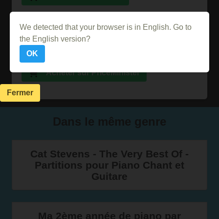
Acheter sur Ebay
We detected that your browser is in English. Go to
the English version?
Acheter sur Abebooks
OK
Acheter sur PriceMinister
Fermer
Dans le même genre
Cat Stevens - The Very Best Of -
Partitions pour Piano Chant et
Guitare
Ma 2ème année de piano par