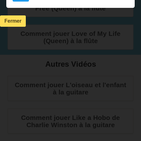
Comment jouer I Want to Break
Free (Queen) à la flûte
Fermer
Comment jouer Love of My Life
(Queen) à la flûte
Autres Vidéos
Comment jouer L'oiseau et l'enfant
à la guitare
Comment jouer Like a Hobo de
Charlie Winston à la guitare