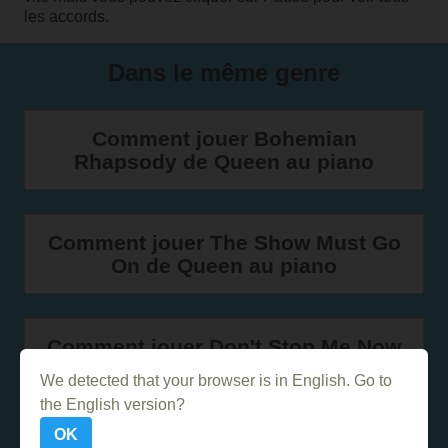
les accords.
Dans le même genre
Comment jouer Bohemian
Rhapsody de Queen au piano
Comment jouer The Show Must Go
On de Queen au piano
Comment jouer Don't Stop Me Now
(Queen) à la flûte
We detected that your browser is in English. Go to
the English version?
OK