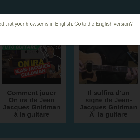
Dans le même genre
d that your browser is in English. Go to the English version?
Comment jouer
Il suffira d'un
On ira de Jean
signe de Jean-
Jacques Goldman
Jacques Goldman
à la guitare
Ã la guitare