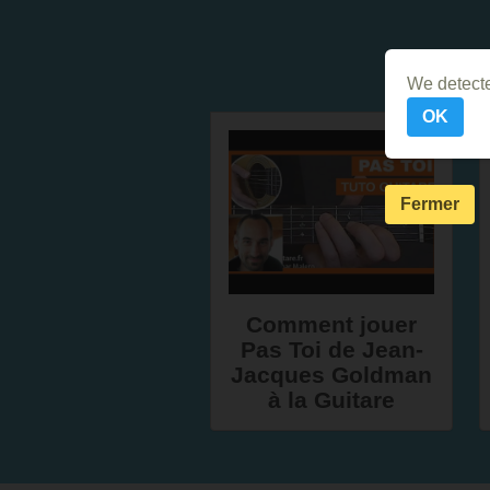
We detecte
OK
Fermer
Comment jouer
Pas Toi de Jean-
Jacques Goldman
à la Guitare