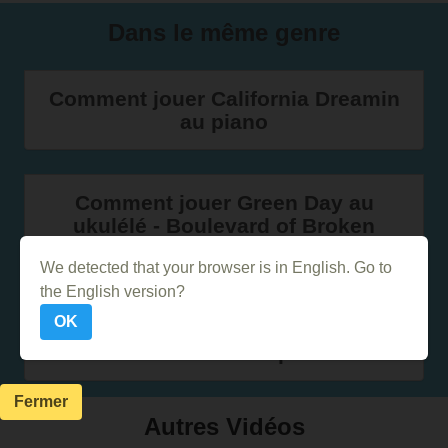
Dans le même genre
Comment jouer California Dreamin
au piano
Comment jouer Green Day au
ukulélé - Boulevard of Broken
Dreams
We detected that your browser is in English. Go to
the English version?
OK
Comment jouer Dream a Little
Dream of Me au piano
Fermer
Autres Vidéos