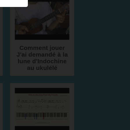
Comment jouer
J'ai demandé à la
lune d'Indochine
au ukulélé