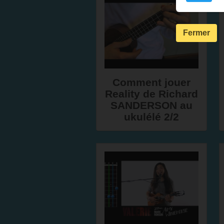
Fermer
Comment jouer
Reality de Richard
SANDERSON au
ukulélé 2/2