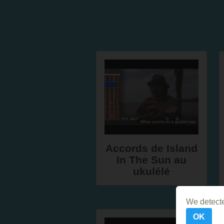
Accords de Island
In The Sun au
ukulélé
We detecte
OK