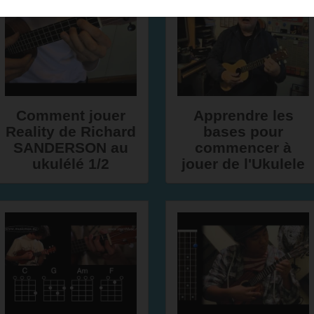
Comment jouer
Apprendre les
Reality de Richard
bases pour
SANDERSON au
commencer à
ukulélé 1/2
jouer de l'Ukulele