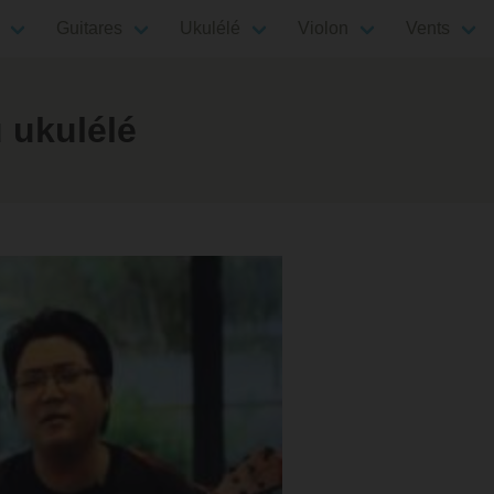
Guitares
Ukulélé
Violon
Vents
 ukulélé