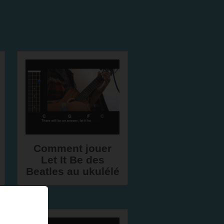
Comment jouer
Let It Be des
Beatles au ukulélé