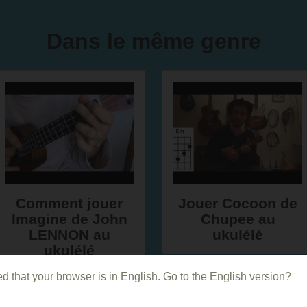
Dans le même genre
Comment jouer
Jouer Cocoon de
Imagine de John
Chupee au
LENNON au
ukulélé
ukulélé
d that your browser is in English. Go to the English version?