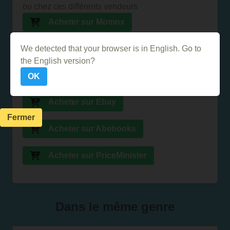
ou chez ces différents vendeurs
Acheter sur Momox
We detected that your browser is in English. Go to
Acheter sur Amazon
the English version?
Acheter sur la FNAC
OK
Acheter sur Ebay
Fermer
Acheter sur Abebooks
Acheter sur PriceMinister
Dans le même genre