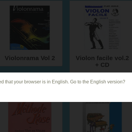
Violonrama Vol 2
Violon facile vol.2
+ CD
d that your browser is in English. Go to the English version?