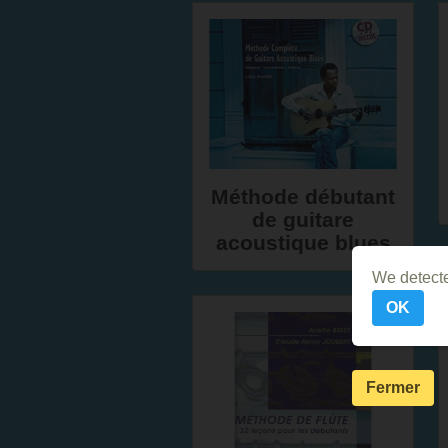
Méthode débutant
de guitare
acoustique blues
We detecte
OK
Fermer