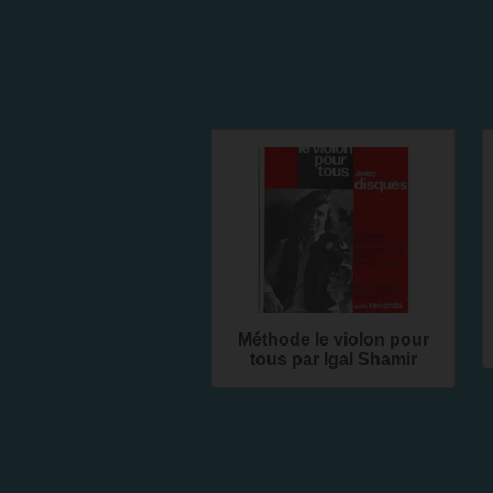
Méthode le violon pour
tous par Igal Shamir