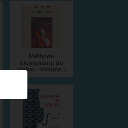
Méthode
élémentaire du
violon - Volume 1