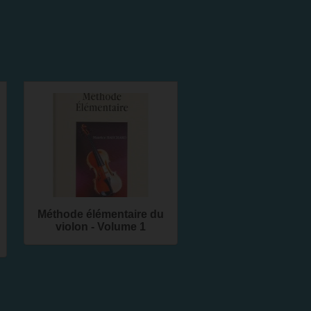
Méthode élémentaire du
violon - Volume 1