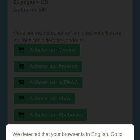
96 pages + CD
Autour de 26€
Vous pouvez retrouver ce livre chez votre libraire
ou chez ces différents vendeurs
Acheter sur Momox
Acheter sur Amazon
Acheter sur la FNAC
Acheter sur Ebay
Acheter sur Abebooks
Acheter sur PriceMinister
We detected that your browser is in English. Go to