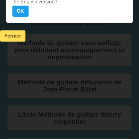
the English version?
OK
Dans le même genre
Fermer
Méthode de guitare sans solfège
pour débutant accompagnement et
improvisation
Méthode de guitare débutants de
Jean-Pierre Billet
Librio Méthode de guitare thierry
carpentier