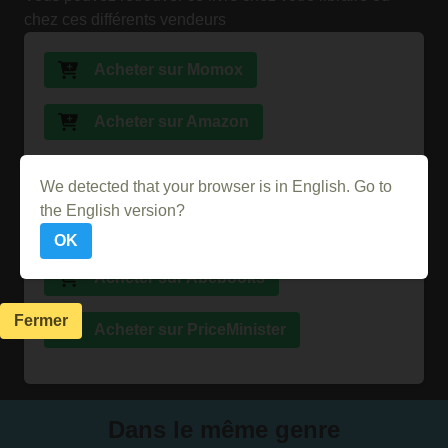
chez ces différents vendeurs
Acheter sur Momox
Acheter sur Amazon
Acheter sur la FNAC
We detected that your browser is in English. Go to
the English version?
Acheter sur Ebay
OK
Acheter sur Abebooks
Fermer
Acheter sur PriceMinister
Dans le même genre