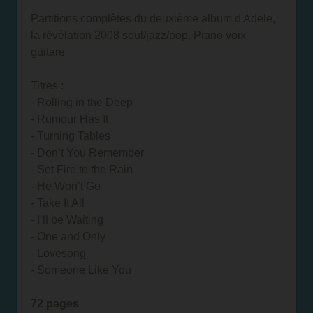
Partitions complètes du deuxième album d'Adele,
la révélation 2008 soul/jazz/pop. Piano voix
guitare
Titres :
- Rolling in the Deep
- Rumour Has It
- Turning Tables
- Don’t You Remember
- Set Fire to the Rain
- He Won’t Go
- Take It All
- I’ll be Waiting
- One and Only
- Lovesong
- Someone Like You
72 pages