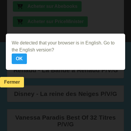
Acheter sur Abebooks
Acheter sur PriceMinister
We detected that your browser is in English. Go to
Dans le même genre
the English version?
OK
Renaud - La Bande à Renaud P/V/G
Fermer
Disney - La reine des Neiges P/V/G
Vanessa Paradis Best Of 32 Titres
P/V/G