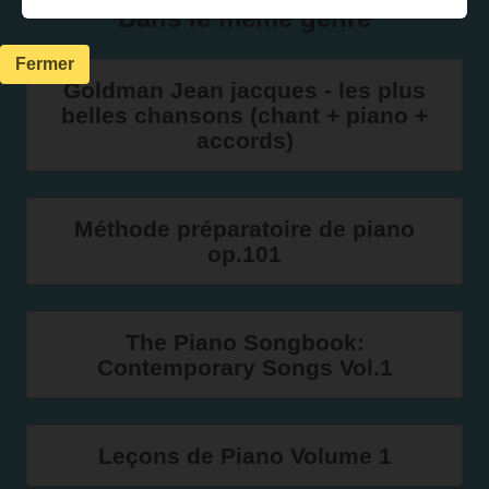
Dans le même genre
Fermer
Goldman Jean jacques - les plus
belles chansons (chant + piano +
accords)
Méthode préparatoire de piano
op.101
The Piano Songbook:
Contemporary Songs Vol.1
Leçons de Piano Volume 1