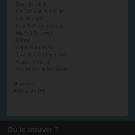
- Back To Black
- He Can Only Hold Her
- Just Friends
- Love Is A Losing Game
- Me And Mr Jones
- Rehab
- Some Unholy War
- Tears Dry On Their Own
- Wake Up Alone
- You Know I m No Good
56 pages
Autour de 15€
Où le trouver ?