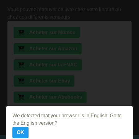
Vous pouvez retrouver ce livre chez votre libraire ou
chez ces différents vendeurs
Acheter sur Momox
Acheter sur Amazon
Acheter sur la FNAC
Acheter sur Ebay
Acheter sur Abebooks
Acheter sur PriceMinister
We detected that your browser is in English. Go to
the English version?
OK