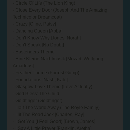
- Circle Of Life (The Lion King)
- Close Every Door (Joseph And The Amazing
Technicolor Dreamcoat)
- Crazy [Cline, Patsy]
- Dancing Queen [Abba]
- Don't Know Why [Jones, Norah]
- Don't Speak [No Doubt]
- Eastenders Theme
- Eine Kleine Nachtmusik [Mozart, Wolfgang
Amadeus]
- Feather Theme (Forrest Gump)
- Foundations [Nash, Kate]
- Glasgow Love Theme (Love Actually)
- God Bless' The Child
- Goldfinger (Goldfinger)
- Half The World Away (The Royle Family)
- Hit The Road Jack [Charles, Ray]
- I Got You (I Feel Good) [Brown, James]
- I Say A Little Prayer [Franklin, Aretha]