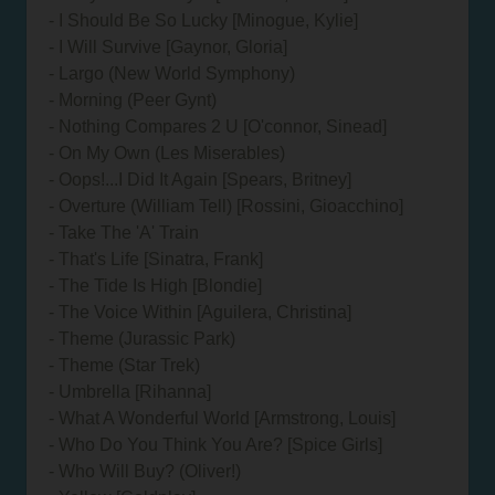
- I Should Be So Lucky [Minogue, Kylie]
- I Will Survive [Gaynor, Gloria]
- Largo (New World Symphony)
- Morning (Peer Gynt)
- Nothing Compares 2 U [O'connor, Sinead]
- On My Own (Les Miserables)
- Oops!...I Did It Again [Spears, Britney]
- Overture (William Tell) [Rossini, Gioacchino]
- Take The 'A' Train
- That's Life [Sinatra, Frank]
- The Tide Is High [Blondie]
- The Voice Within [Aguilera, Christina]
- Theme (Jurassic Park)
- Theme (Star Trek)
- Umbrella [Rihanna]
- What A Wonderful World [Armstrong, Louis]
- Who Do You Think You Are? [Spice Girls]
- Who Will Buy? (Oliver!)