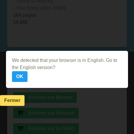
- Yellow [Coldplay]
- Your Song [John, Elton]
104 pages
19.95€
Où le trouver ?
We detected that your browser is in English. Go to
the English version?
Vous pouvez retrouver ce livre chez votre libraire ou
OK
chez ces différents vendeurs
Acheter sur Momox
Fermer
Acheter sur Amazon
Acheter sur la FNAC