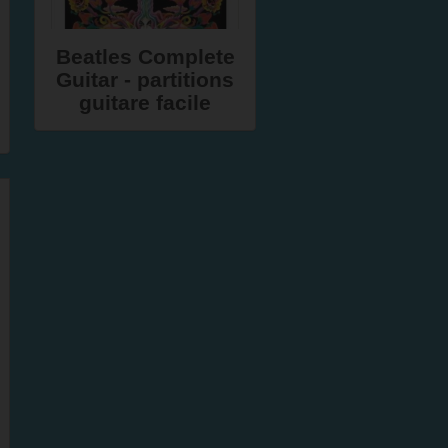
Beatles Complete
Guitar - partitions
guitare facile