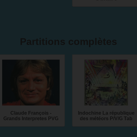
Partitions complètes
Claude François -
Indochine La république
Grands Interpretes PVG
des météors P/V/G Tab