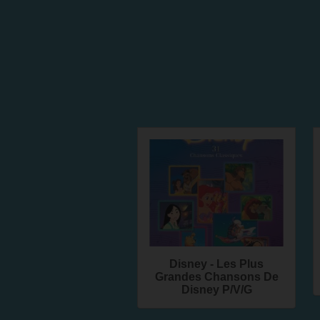
Disney - Les Plus
Grandes Chansons De
Disney P/V/G