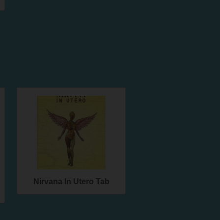
Nirvana In Utero Tab