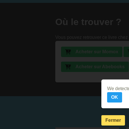
Où le trouver ?
Vous pouvez retrouver ce livre chez 
Acheter sur Momox
Acheter sur Abebooks
We detecte
OK
Fermer