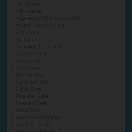
- 100 I Dream
- 18th Avenue
- Angelsea (Of The Seven Stars)
- Another Saturday Night
- Bad Penny
- Bitterblue
- But I Might Die Tonight
- Can't Keep It In
- Changes IV
- Crab Dance
- Don't Be Shy
- Father And Son
- Fill My Eyes
- Foreigner Suite
- Freezing Steel
- Ghost Town
- Hard Headed Woman
- Home In The Sky
- How Can I Tell You