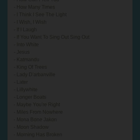
- How Many Times
- I Think I See The Light
- I Wish, I Wish
- If I Laugh
- If You Want To Sing Out Sing Out
- Into White
- Jesus
- Katmandu
- King Of Trees
- Lady D'arbanville
- Later
- Lillywhite
- Longer Boats
- Maybe You're Right
- Miles From Nowhere
- Mona Bone Jakon
- Moon Shadow
- Morning Has Broken