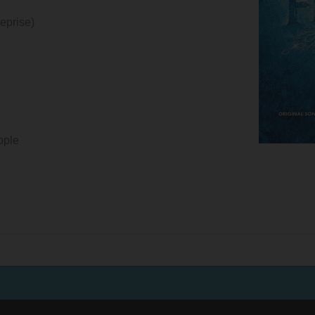
Reprise)
ople