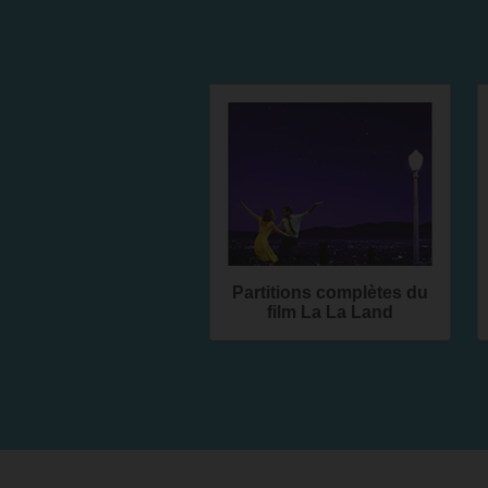
Partitions complètes du
film La La Land