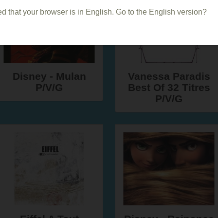
d that your browser is in English. Go to the English version?
Disney - Mulan
Vanessa Paradis
P/V/G
Best Of 32 Titres
P/V/G