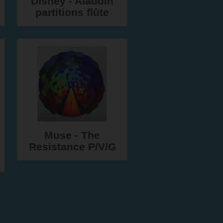
Disney - Aladdin
partitions flûte
Muse - The
Resistance P/V/G