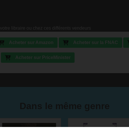
votre libraire ou chez ces différents vendeurs
Acheter sur Amazon
Acheter sur la FNAC
Acheter sur PriceMinister
Dans le même genre