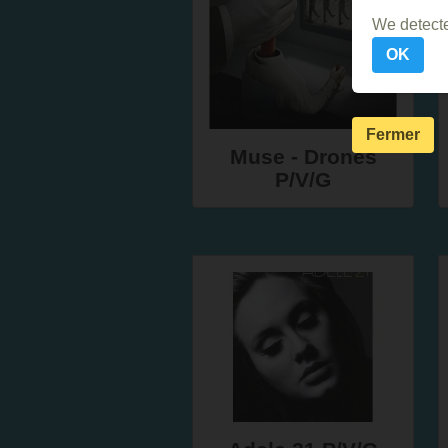
We detecte
OK
Fermer
Muse - Drones
P/V/G