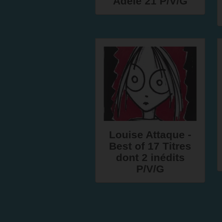
Adele 21 P/V/G
Louise Attaque -
Best of 17 Titres
dont 2 inédits
P/V/G