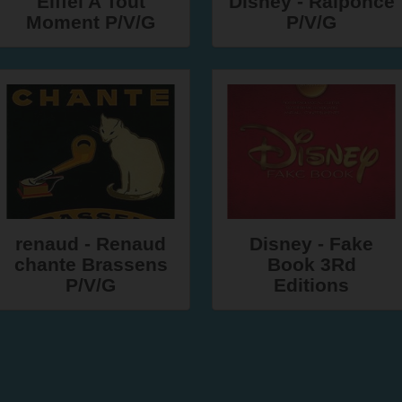
Eiffel A Tout
Disney - Raiponce
Moment P/V/G
P/V/G
renaud - Renaud
Disney - Fake
chante Brassens
Book 3Rd
P/V/G
Editions