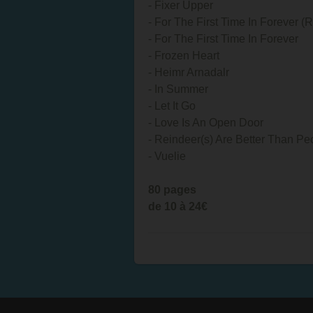
- Fixer Upper
- For The First Time In Forever (
- For The First Time In Forever
- Frozen Heart
- Heimr Arnadalr
- In Summer
- Let It Go
- Love Is An Open Door
- Reindeer(s) Are Better Than Pe
- Vuelie
80 pages
de 10 à 24€