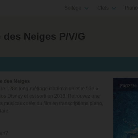
Solfège
Clefs
Piano
e des Neiges P/V/G
ne des Neiges
 le 128e long-métrage d'animation et le 53e «
ios Disney et est sorti en 2013. Retrouvez une
musicaux tirés du film en transcriptions piano,
tare.
man?