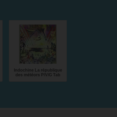
Indochine La république
des météors P/V/G Tab