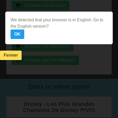
Acheter sur Amazon
Acheter sur la FNAC
We detected that your browser is in English. Go to
the English version?
Acheter sur Ebay
OK
Acheter sur Abebooks
Fermer
Acheter sur PriceMinister
Dans le même genre
Disney - Les Plus Grandes
Chansons De Disney P/V/G