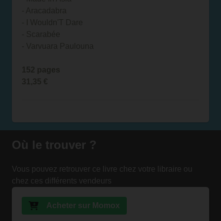
- Aracadabra
- I Wouldn'T Dare
- Scarabée
- Varvuara Paulouna
152 pages
31,35 €
Où le trouver ?
Vous pouvez retrouver ce livre chez votre libraire ou
chez ces différents vendeurs
Acheter sur Momox