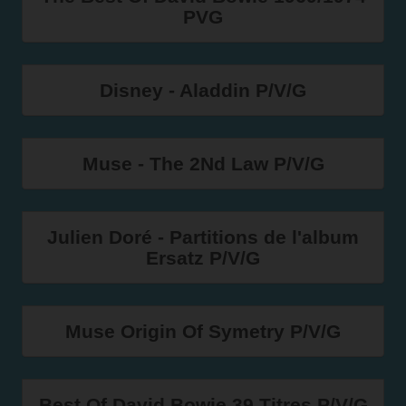
PVG
Disney - Aladdin P/V/G
Muse - The 2Nd Law P/V/G
Julien Doré - Partitions de l'album
Ersatz P/V/G
Muse Origin Of Symetry P/V/G
Best Of David Bowie 39 Titres P/V/G