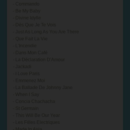
- Commando
- Be My Baby
- Divine Idylle
- Dès Que Je Te Vois
- Just As Long As You Are There
- Que Fait La Vie
- L'Incendie
- Dans Mon Café
- La Déclaration D'Amour
- Jackadi
- I Love Paris
- Emmenez Moi
- La Ballade De Johnny Jane
- When I Say
- Concia Chachacha
- St Germain
- This Will Be Our Year
- Les Filles Electriques
- Made In Asia