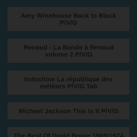
Amy Winehouse Back to Black
P/V/G
Renaud - La Bande à Renaud
volume 2 P/V/G
Indochine La république des
météors P/V/G Tab
Michael Jackson This Is It P/V/G
The Best Of David Bowie 1969/1974