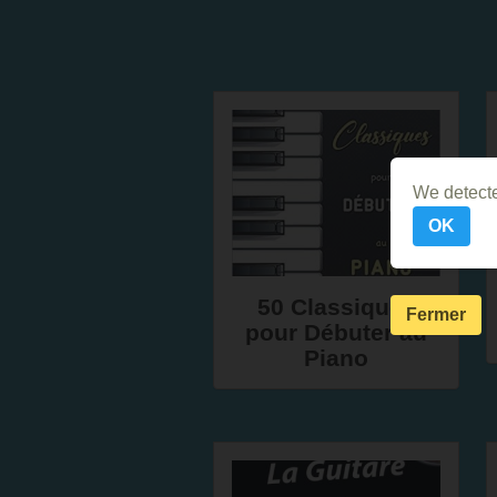
We detecte
OK
50 Classiques
Fermer
pour Débuter au
Piano