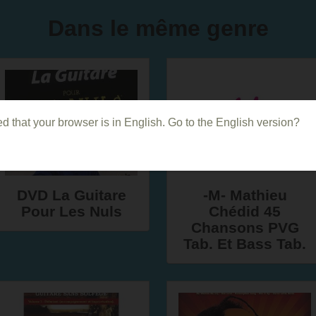
Dans le même genre
d that your browser is in English. Go to the English version?
DVD La Guitare
-M- Mathieu
Pour Les Nuls
Chédid 45
Chansons PVG
Tab. Et Bass Tab.