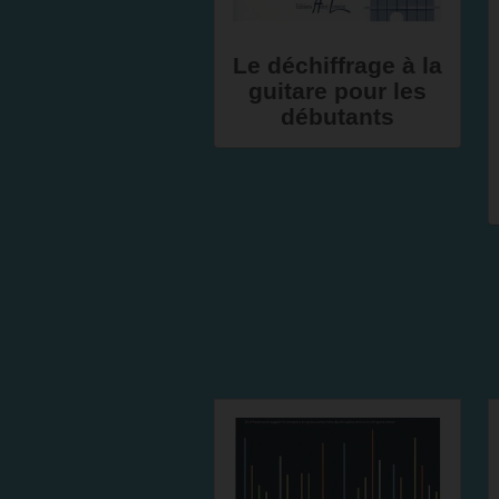
Le déchiffrage à la
guitare pour les
débutants