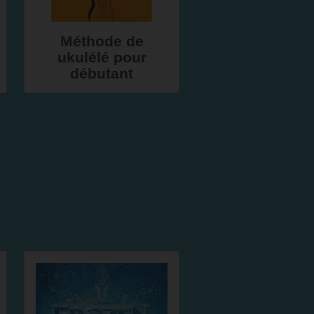
Méthode de
ukulélé pour
débutant