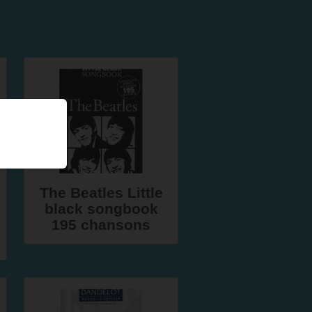
The Beatles Little
black songbook
195 chansons