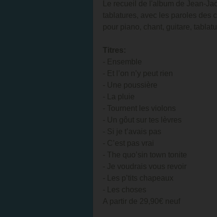
Le recueil de l'album de Jean-Ja
tablatures, avec les paroles des
pour piano, chant, guitare, tablat
Titres:
- Ensemble
- Et l’on n’y peut rien
- Une poussière
- La pluie
- Tournent les violons
- Un gôut sur tes lèvres
- Si je t’avais pas
- C’est pas vrai
- The quo’sin town tonite
- Je voudrais vous revoir
- Les p’tits chapeaux
- Les choses
A partir de 29,90€ neuf