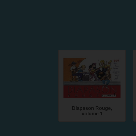
Diapason Rouge,
volume 1