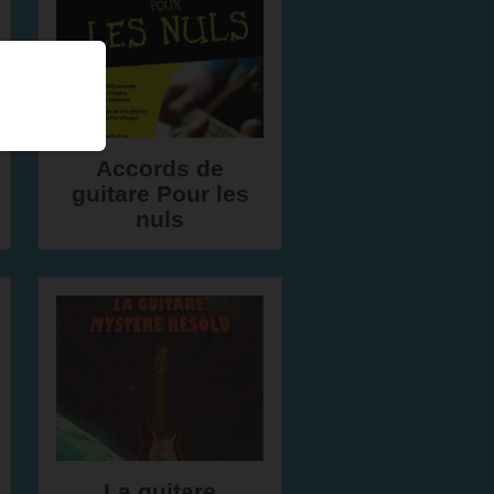
Accords de
guitare Pour les
nuls
La guitare