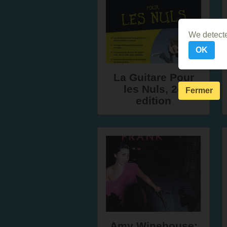
We detecte
OK
La Guitare Pour
les Nuls, 2e
Fermer
edition
Amy Winehouse: