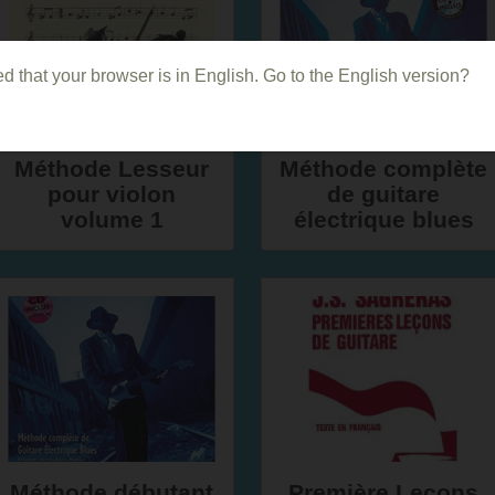
d that your browser is in English. Go to the English version?
Méthode Lesseur
Méthode complète
pour violon
de guitare
volume 1
électrique blues
Méthode débutant
Première Leçons