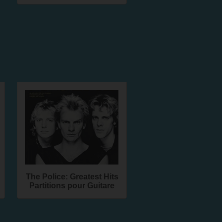
The Police: Greatest Hits
Partitions pour Guitare