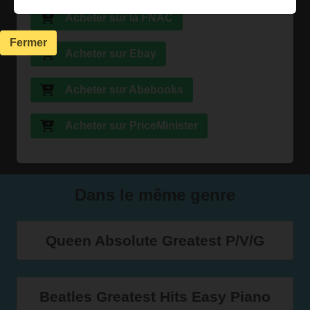
Acheter sur la FNAC
Fermer
Acheter sur Ebay
Acheter sur Abebooks
Acheter sur PriceMinister
Dans le même genre
Queen Absolute Greatest P/V/G
Beatles Greatest Hits Easy Piano