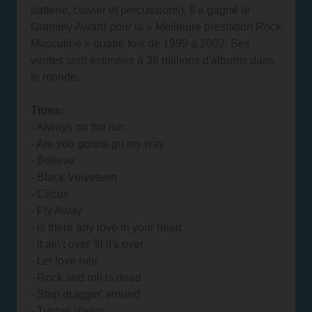
batterie, clavier et percussions). Il a gagné le
Grammy Award pour la « Meilleure prestation Rock
Masculine » quatre fois de 1999 à 2002. Ses
ventes sont estimées à 38 millions d'albums dans
le monde.
Titres:
- Always on the run
- Are you gonna go my way
- Believe
- Black Velveteen
- Circus
- Fly Away
- Is there any love in your heart
- It ain't over 'til it's over
- Let love rule
- Rock and roll is dead
- Stop draggin' around
- Tunnel Vision