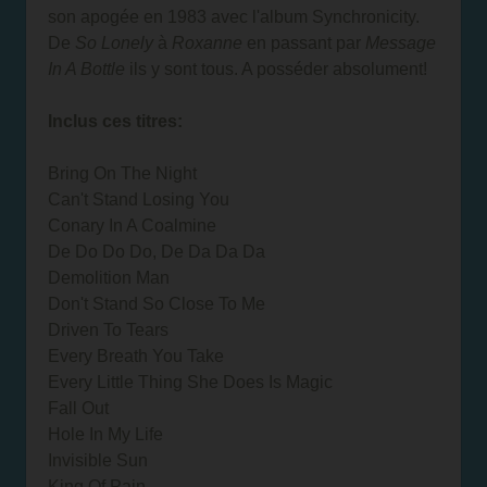
son apogée en 1983 avec l'album Synchronicity.
De
So Lonely
à
Roxanne
en passant par
Message
In A Bottle
ils y sont tous. A posséder absolument!
Inclus ces titres:
Bring On The Night
Can't Stand Losing You
Conary In A Coalmine
De Do Do Do, De Da Da Da
Demolition Man
Don't Stand So Close To Me
Driven To Tears
Every Breath You Take
Every Little Thing She Does Is Magic
Fall Out
Hole In My Life
Invisible Sun
King Of Pain