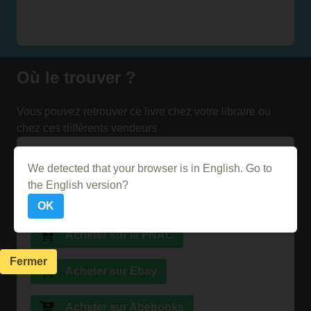
Où le trouver ?
Vous pouvez retrouver ce livre chez votre libraire ou
chez ces différents vendeurs
Acheter sur Momox
We detected that your browser is in English. Go to
the English version?
Acheter sur Amazon
OK
Acheter sur la FNAC
Fermer
Acheter sur Ebay
Acheter sur Abebooks