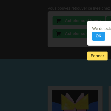
Vous pouvez retrouver ce livre chez 
Acheter sur Momox
We detecte
Acheter sur Abebooks
OK
Fermer