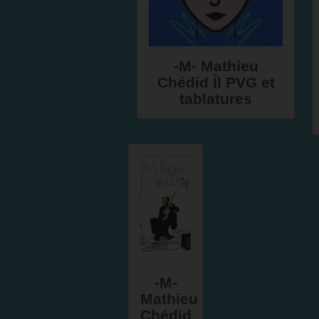
-M- Mathieu
Chédid Îl PVG et
tablatures
-M-
Mathieu
Chédid