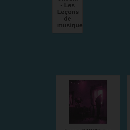
- Les
Leçons
de
musique