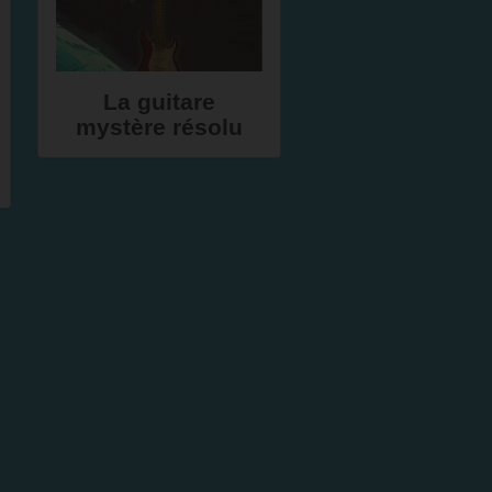
La guitare
mystère résolu