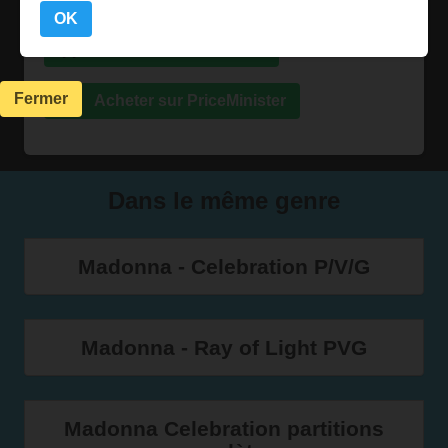
OK
Acheter sur Abebooks
Fermer
Acheter sur PriceMinister
Dans le même genre
Madonna - Celebration P/V/G
Madonna - Ray of Light PVG
Madonna Celebration partitions