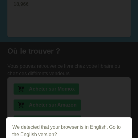
18,96€
Où le trouver ?
Vous pouvez retrouver ce livre chez votre libraire ou
chez ces différents vendeurs
Acheter sur Momox
Acheter sur Amazon
Acheter sur la FNAC
We detected that your browser is in English. Go to
the English version?
Acheter sur Ebay