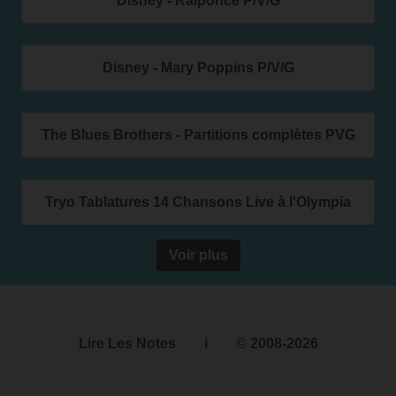
Disney - Raiponce P/V/G
Disney - Mary Poppins P/V/G
The Blues Brothers - Partitions complètes PVG
Tryo Tablatures 14 Chansons Live à l'Olympia
Voir plus
Lire Les Notes
ℹ
© 2008-2026