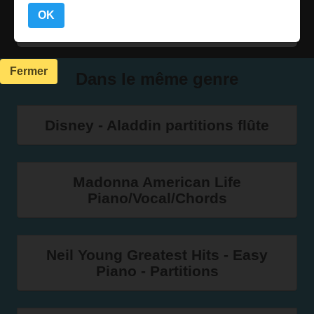
Acheter sur PriceMinister
OK
Fermer
Dans le même genre
Disney - Aladdin partitions flûte
Madonna American Life
Piano/Vocal/Chords
Neil Young Greatest Hits - Easy
Piano - Partitions