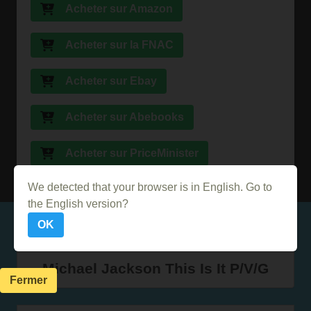
Acheter sur Amazon
Acheter sur la FNAC
Acheter sur Ebay
Acheter sur Abebooks
Acheter sur PriceMinister
We detected that your browser is in English. Go to
the English version?
Dans le même genre
OK
Michael Jackson This Is It P/V/G
Fermer