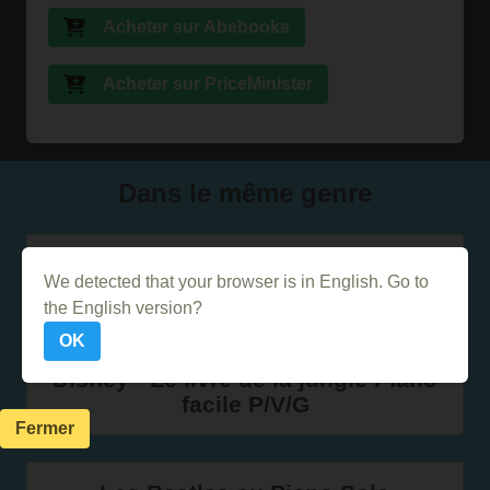
Acheter sur Abebooks
Acheter sur PriceMinister
Dans le même genre
The Fame de Lady Gaga pour piano
We detected that your browser is in English. Go to
facile
the English version?
OK
Disney - Le livre de la jungle Piano
facile P/V/G
Fermer