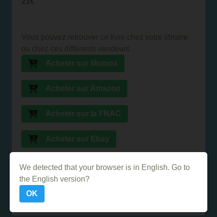
21€
Vous pouvez retrouver ce livre chez votre libraire
ou chez ces différents vendeurs
Acheter sur Momox
Acheter sur Amazon
Acheter sur la FNAC
Acheter sur Ebay
Acheter sur Abebooks
We detected that your browser is in English. Go to
the English version?
Acheter sur PriceMinister
OK