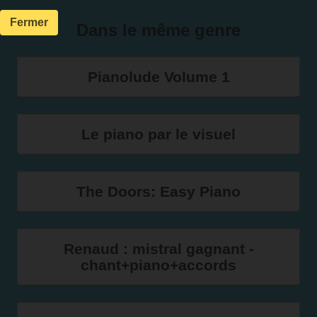
Fermer
Dans le même genre
Pianolude Volume 1
Le piano par le visuel
The Doors: Easy Piano
Renaud : mistral gagnant -
chant+piano+accords