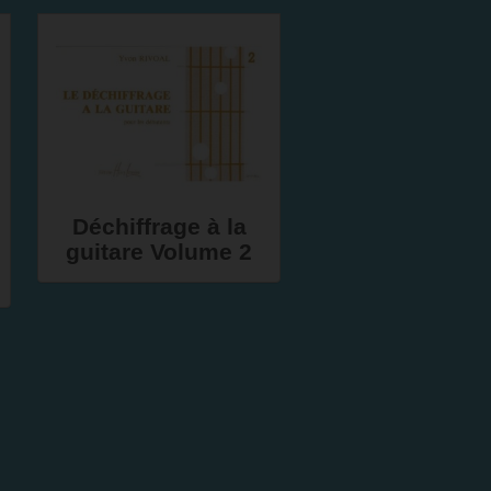
Déchiffrage à la
guitare Volume 2