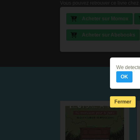
Vous pouvez retrouver ce livre chez 
Acheter sur Momox
Acheter sur Abebooks
We detecte
OK
Fermer