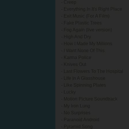
- Creep
- Everything In It's Right Place
- Exit Music (For A Film)
- Fake Plastic Trees
- Fog Again (live version)
- High And Dry
- How I Made My Millions
- I Want None Of This
- Karma Police
- Knives Out
- Last Flowers To The Hospital
- Life In A Glasshouse
- Like Spinning Plates
- Lucky
- Motion Picture Soundtrack
- My Iron Lung
- No Surprises
- Paranoid Android
- Pyramid Song