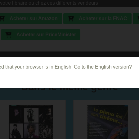
votre libraire ou chez ces différents vendeurs
Acheter sur Amazon
Acheter sur la FNAC
Acheter sur PriceMinister
d that your browser is in English. Go to the English version?
Dans le même genre