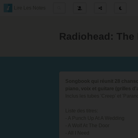
Lire Les Notes
Radiohead: The 
Songbook qui réunit 28 chans
piano, voix et guitare (grilles d
Inclus les tubes 'Creep' et 'Paran
Liste des titres:
- A Punch Up At A Wedding
- A Wolf At The Door
- All I Need