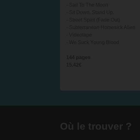
- Sail To The Moon
- Sit Down. Stand Up.
- Street Spirit (Fade Out)
- Subterranean Homesick Alien
- Videotape
- We Suck Young Blood
144 pages
15,42€
Où le trouver ?