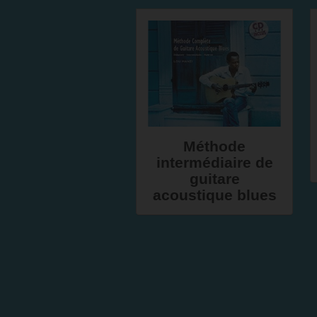
Méthode
intermédiaire de
guitare
acoustique blues