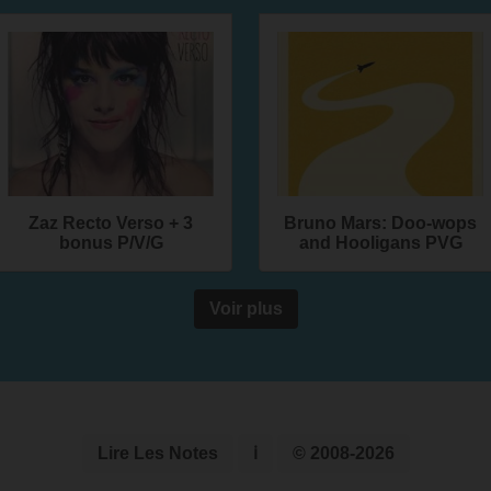
Zaz Recto Verso + 3
Bruno Mars: Doo-wops
bonus P/V/G
and Hooligans PVG
Voir plus
Lire Les Notes
ℹ
© 2008-2026