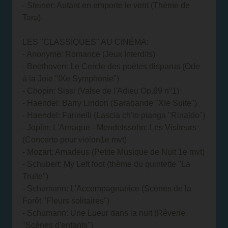
- Steiner: Autant en emporte le vent (Thème de
Tara).
LES "CLASSIQUES" AU CINÉMA:
- Anonyme: Romance (Jeux Interdits)
- Beethoven: Le Cercle des poètes disparus (Ode
à la Joie "IXe Symphonie")
- Chopin: Sissi (Valse de l'Adieu Op.69 n°1)
- Haendel: Barry Lindon (Sarabande "XIe Suite")
- Haendel: Farinelli (Lascia ch'io pianga "Rinaldo")
- Joplin: L'Arnaque - Mendelssohn: Les Visiteurs
(Concerto pour violon1e mvt)
- Mozart: Amadeus (Petite Musique de Nuit 1e mvt)
- Schubert: My Left foot (thème du quintette "La
Truite")
- Schumann: L'Accompagnatrice (Scènes de la
Forêt "Fleurs solitaires")
- Schumann: Une Lueur dans la nuit (Rêverie
"Scènes d'enfants")