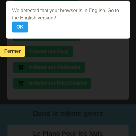
Acheter sur Momox
We detected that your browser is in English. Go to
the English version?
Acheter sur Amazon
OK
Acheter sur la FNAC
Fermer
Acheter sur Ebay
Acheter sur Abebooks
Acheter sur PriceMinister
Dans le même genre
Le Piano Pour les Nuls