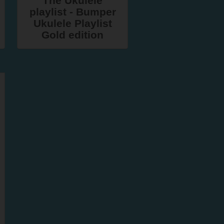
The Ukulele
playlist - Bumper
Ukulele Playlist
Gold edition