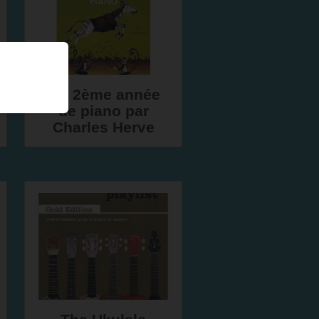
Ma 2ème année
de piano par
Charles Herve