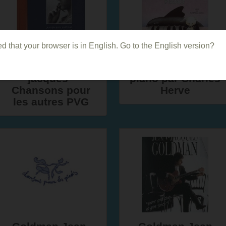
d that your browser is in English. Go to the English version?
Goldman Jean
Ma 1ère année de
jacques -
piano par Charles
Chansons pour
Herve
les autres PVG