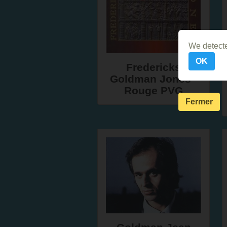
We detecte
OK
Fredericks
Goldman Jones -
Rouge PVG
Fermer