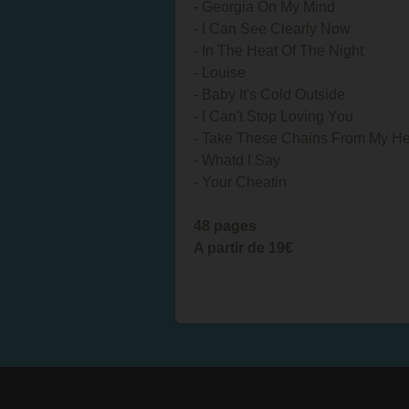
- Georgia On My Mind
- I Can See Clearly Now
- In The Heat Of The Night
- Louise
- Baby It's Cold Outside
- I Can't Stop Loving You
- Take These Chains From My He
- Whatd I Say
- Your Cheatin
48 pages
A partir de 19€