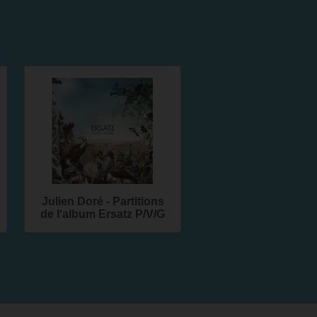
Julien Doré - Partitions
de l'album Ersatz P/V/G