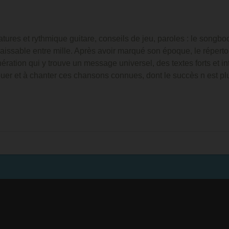
tures et rythmique guitare, conseils de jeu, paroles : le songb
naissable entre mille. Après avoir marqué son époque, le répe
nération qui y trouve un message universel, des textes forts et 
jouer et à chanter ces chansons connues, dont le succès n est p