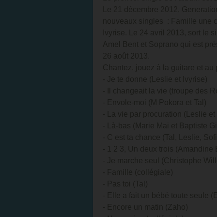
Le 21 décembre 2012, Generatio
nouveaux singles : Famille une c
Ivyrise. Le 24 avril 2013, sort le
Amel Bent et Soprano qui est pr
26 août 2013.
Chantez, jouez à la guitare et au 
- Je te donne (Leslie et Ivyrise)
- Il changeait la vie (troupe des 
- Envole-moi (M Pokora et Tal)
- La vie par procuration (Leslie et
- Là-bas (Marie Mai et Baptiste G
- C est ta chance (Tal, Leslie, S
- 1 2 3, Un deux trois (Amandin
- Je marche seul (Christophe Wil
- Famille (collégiale)
- Pas toi (Tal)
- Elle a fait un bébé toute seule (
- Encore un matin (Zaho)