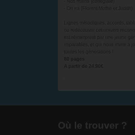
- Nos mains (collégiale)
- On ira (Florent Mothe et Judith).
Lignes mélodiques, accords, tabla
ou redécouvrir cet univers recon
est réinterprété par une jeune gé
imparables, et qui nous invite à 
toutes les générations !
80 pages
A partir de 24.90€
Où le trouver ?