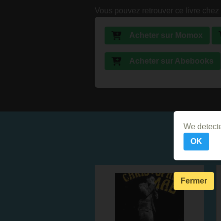
Vous pouvez retrouver ce livre chez 
Acheter sur Momox
Acheter sur Abebooks
We detecte
OK
Fermer