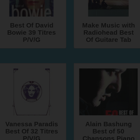
Best Of David
Make Music with
Bowie 39 Titres
Radiohead Best
P/V/G
Of Guitare Tab
Vanessa Paradis
Alain Bashung
Best Of 32 Titres
Best of 50
P/V/G
Chansons Piano