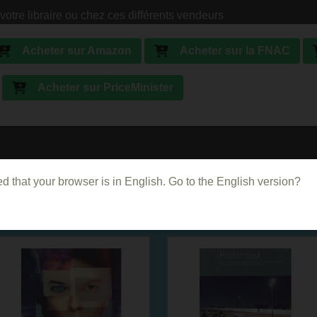
votre libraire ou chez ces différents vendeurs
Acheter sur Amazon
Acheter sur la FNAC
Acheter sur PriceMinister
d that your browser is in English. Go to the English version?
Dans le même genre