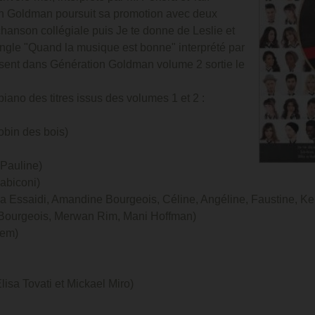
n Goldman poursuit sa promotion avec deux
hanson collégiale puis Je te donne de Leslie et
 single "Quand la musique est bonne" interprété par
ésent dans Génération Goldman volume 2 sortie le
piano des titres issus des volumes 1 et 2 :
Robin des bois)
 Pauline)
iabiconi)
ofia Essaidi, Amandine Bourgeois, Céline, Angéline, Faustine, Kel
e Bourgeois, Merwan Rim, Mani Hoffman)
lem)
Elisa Tovati et Mickael Miro)