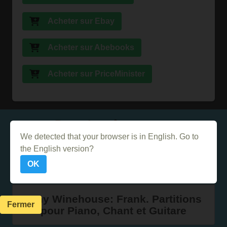
Acheter sur Ebay
Acheter sur Abebooks
Acheter sur PriceMinister
Dans le même genre
We detected that your browser is in English. Go to
the English version?
U2 Easy Guitar Tab
OK
Amy Winehouse: Frank. Partitions
Fermer
pour Piano, Chant et Guitare