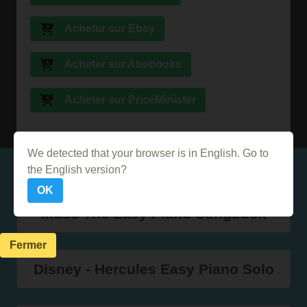
Acheter sur Ebay
Acheter sur Abebooks
Acheter sur PriceMinister
We detected that your browser is in English. Go to
Dans le même genre
the English version?
OK
Muse The Easy Piano Songbook
Fermer
Disney - Hercules Easy Piano Solo