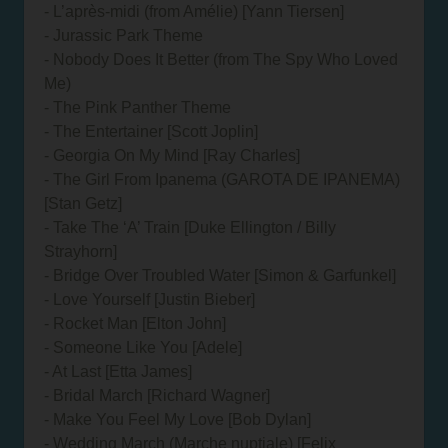
- L’après-midi (from Amélie) [Yann Tiersen]
- Jurassic Park Theme
- Nobody Does It Better (from The Spy Who Loved
Me)
- The Pink Panther Theme
- The Entertainer [Scott Joplin]
- Georgia On My Mind [Ray Charles]
- The Girl From Ipanema (GAROTA DE IPANEMA)
[Stan Getz]
- Take The ‘A’ Train [Duke Ellington / Billy
Strayhorn]
- Bridge Over Troubled Water [Simon & Garfunkel]
- Love Yourself [Justin Bieber]
- Rocket Man [Elton John]
- Someone Like You [Adele]
- At Last [Etta James]
- Bridal March [Richard Wagner]
- Make You Feel My Love [Bob Dylan]
- Wedding March (Marche nuptiale) [Felix