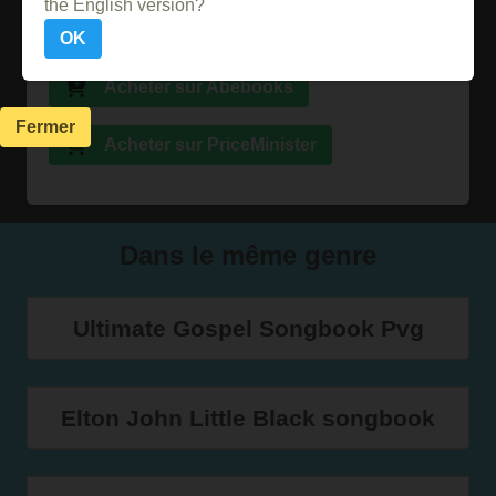
the English version?
Acheter sur Ebay
OK
Acheter sur Abebooks
Fermer
Acheter sur PriceMinister
Dans le même genre
Ultimate Gospel Songbook Pvg
Elton John Little Black songbook