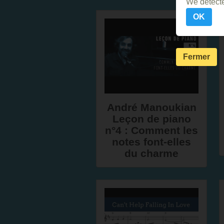
We detecte
OK
Fermer
André Manoukian
Leçon de piano
n°4 : Comment les
notes font-elles
du charme