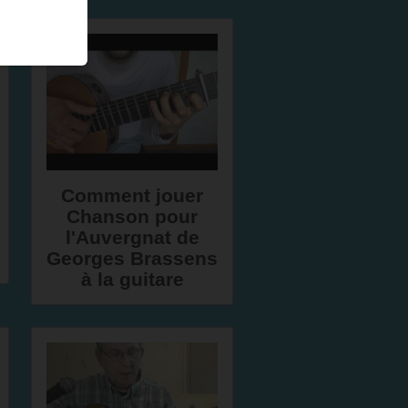
Comment jouer
Chanson pour
l'Auvergnat de
Georges Brassens
à la guitare