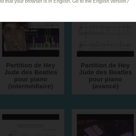
d that your browser is in English. Go to the English version?
Partition de Hey
Partition de Hey
Jude des Beatles
Jude des Beatles
pour piano
pour piano
(intermédiaire)
(avancé)