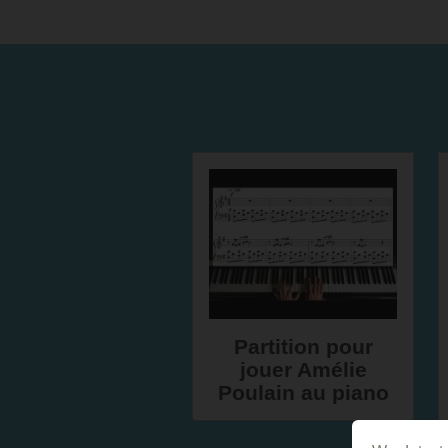
Partition pour
jouer Amélie
Poulain au piano