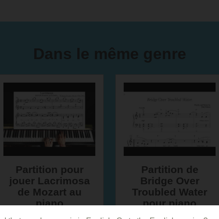
Dans le même genre
Partition pour
Partition de
jouer Lacrimosa
Bridge Over
de Mozart au
Troubled Water
piano
pour piano