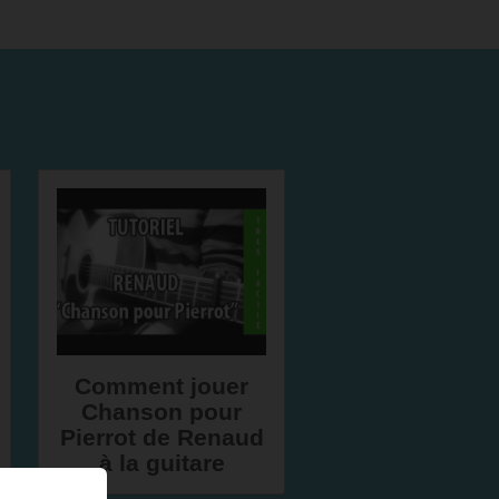
Comment jouer
Chanson pour
Pierrot de Renaud
à la guitare