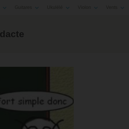
Guitares
Ukulélé
Violon
Vents
idacte