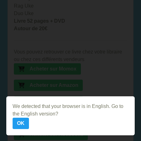
Rag Uke
Duo Uke
Livre 52 pages + DVD
Autour de 20€
Vous pouvez retrouver ce livre chez votre libraire
ou chez ces différents vendeurs
Acheter sur Momox
Acheter sur Amazon
Acheter sur la FNAC
We detected that your browser is in English. Go to
the English version?
Acheter sur Ebay
OK
Acheter sur Abebooks