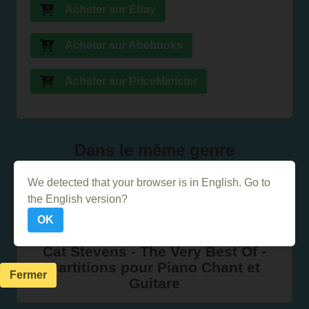
Acheter sur Ebay
Acheter sur Abebooks
Acheter sur PriceMinister
Dans le même genre
We detected that your browser is in English. Go to
Le solfège pour les nuls
the English version?
OK
Cat Stevens - The Very Best Of -
Partitions pour Piano Chant et
Fermer
Guitare