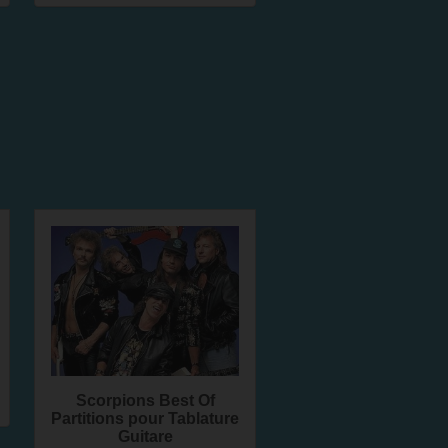
Scorpions Best Of
Partitions pour Tablature
Guitare