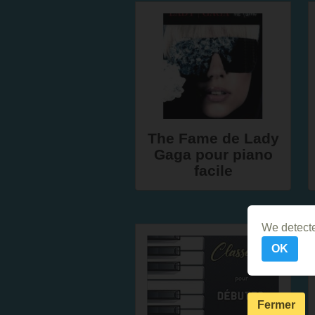
The Fame de Lady
Gaga pour piano
facile
We detecte
OK
Fermer