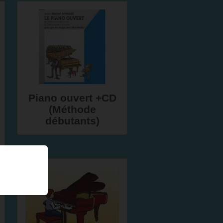
Piano ouvert +CD
(Méthode
débutants)