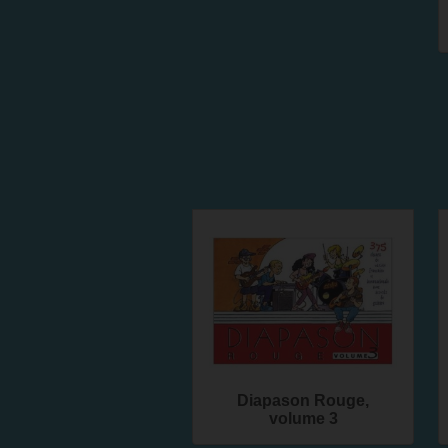
Diapason Rouge,
volume 3