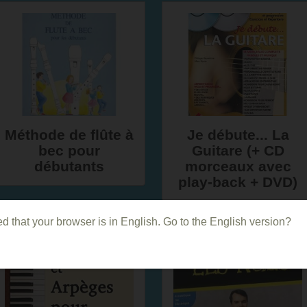
Méthode de flûte à
Je débute... La
bec pour
Guitare (+ CD
débutants
morceaux avec
play-back + DVD)
d that your browser is in English. Go to the English version?