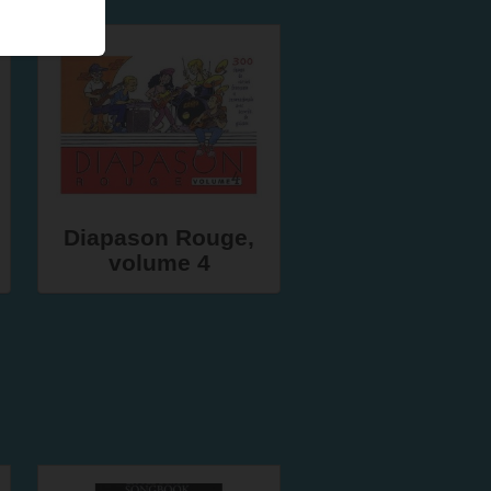
Diapason Rouge,
volume 4