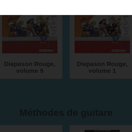
Diapason Rouge,
Diapason Rouge,
volume 5
volume 1
Méthodes de guitare