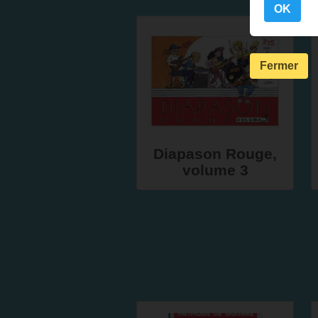
OK
Fermer
Diapason Rouge,
volume 3