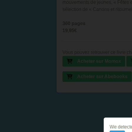
mouvements de jeunes, « Fêtes et
sélection de « Canons et ritournel
360 pages
19,95€
Vous pouvez retrouver ce livre ch
Acheter sur Momox
Acheter sur Abebooks
We detecte