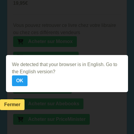
19,95€
Vous pouvez retrouver ce livre chez votre libraire
ou chez ces différents vendeurs
Acheter sur Momox
Acheter sur Amazon
We detected that your browser is in English. Go to
the English version?
Acheter sur la FNAC
OK
Acheter sur Ebay
Acheter sur Abebooks
Fermer
Acheter sur PriceMinister