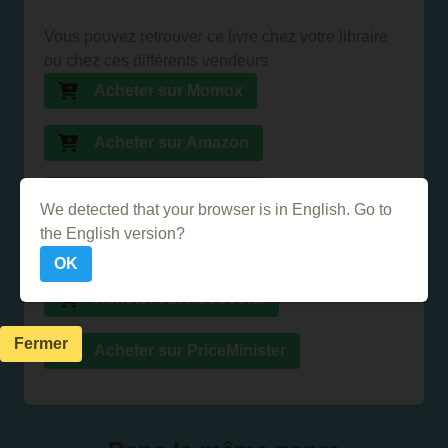
Vous pouvez retrouver ce livre chez votre libraire
ou chez ces différents vendeurs
Acheter sur Momox
Acheter sur Amazon
Acheter sur la FNAC
We detected that your browser is in English. Go to
the English version?
Acheter sur Ebay
OK
Acheter sur Abebooks
Fermer
Acheter sur PriceMinister