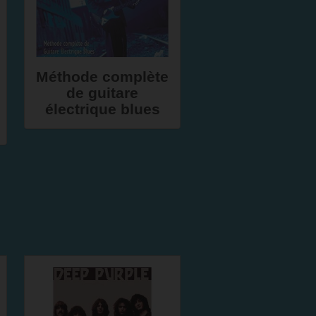
Méthode complète
de guitare
électrique blues