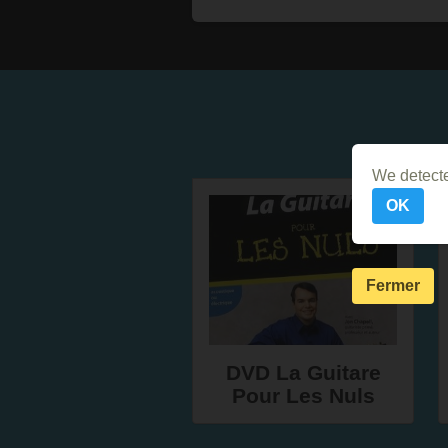
We detecte
OK
Fermer
DVD La Guitare
Pour Les Nuls