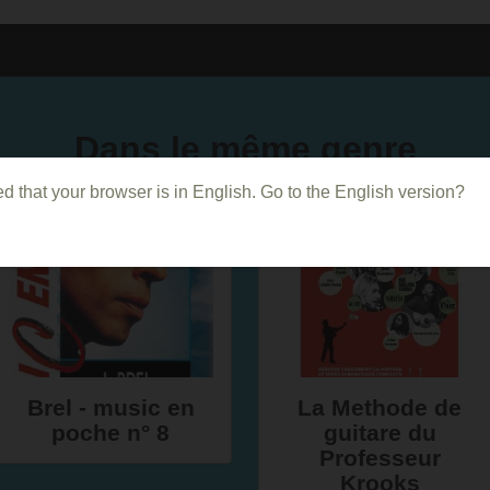
Dans le même genre
d that your browser is in English. Go to the English version?
Brel - music en
La Methode de
poche n° 8
guitare du
Professeur
Krooks