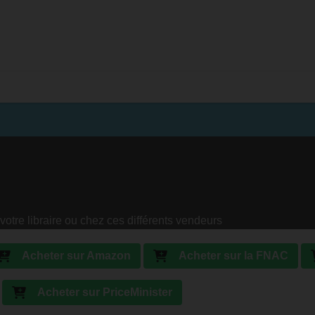
votre libraire ou chez ces différents vendeurs
Acheter sur Amazon
Acheter sur la FNAC
Acheter sur PriceMinister