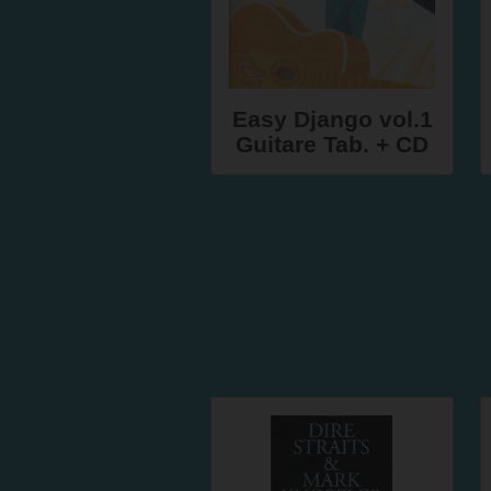
Easy Django vol.1
Guitare Tab. + CD