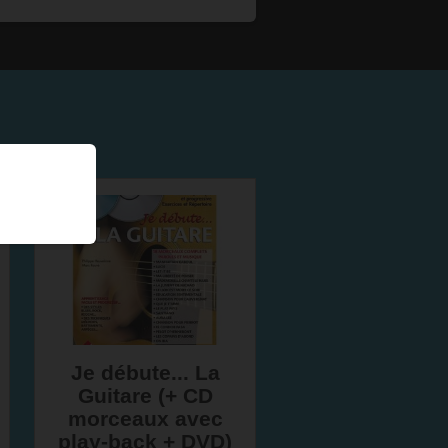
Je débute... La
Guitare (+ CD
morceaux avec
play-back + DVD)