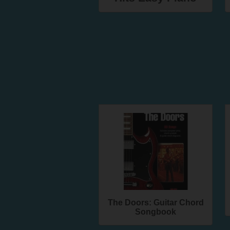
The Doors: Guitar Chord
Songbook