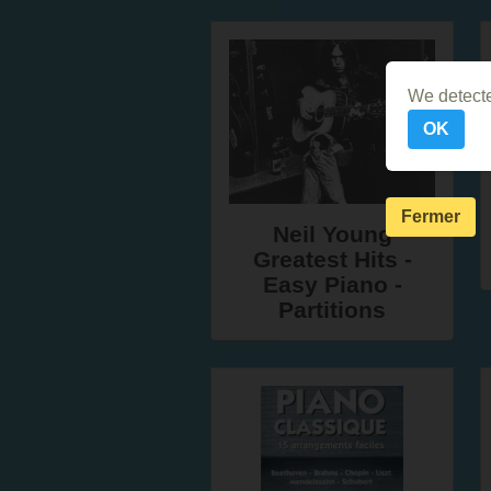
We detecte
OK
Fermer
Neil Young
Greatest Hits -
Easy Piano -
Partitions