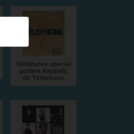
Tablatures spécial
guitare Rappels
de Téléphone