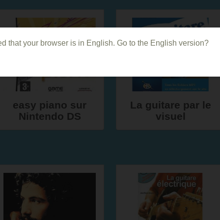
d that your browser is in English. Go to the English version?
easy piano sur
La guitare par le
Nintendo DS
visuel