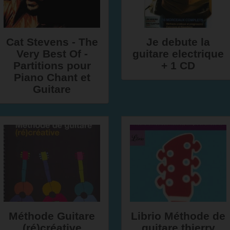
Cat Stevens - The
Je debute la
Very Best Of -
guitare electrique
Partitions pour
+ 1 CD
Piano Chant et
Guitare
Méthode Guitare
Librio Méthode de
(ré)créative
guitare thierry