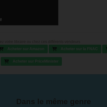
ez votre libraire ou chez ces différents vendeurs
Acheter sur Amazon
Acheter sur la FNAC
Acheter sur PriceMinister
Dans le même genre